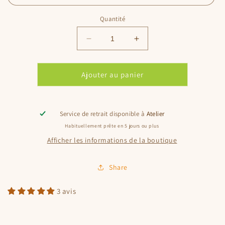
Quantité
Réduire
Augmenter
la
la
quantité
quantité
de
de
Ajouter au panier
ZZ
ZZ
Broderie(s)
Broderie(s)
cœur
cœur
Service de retrait disponible à
Atelier
Habituellement prête en 5 jours ou plus
Afficher les informations de la boutique
Share
3 avis