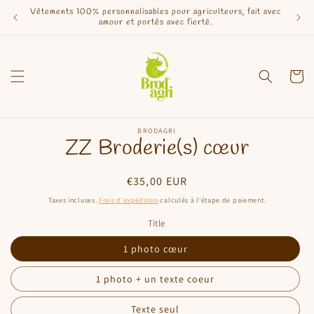
et
Vêtements 100% personnalisables pour agriculteurs, fait avec
passer
Réalis
amour et portés avec fierté.
au
contenu
Panier
Passer aux
BRODAGRI
informations
ZZ Broderie(s) cœur
produits
Prix
€35,00 EUR
habituel
Taxes incluses.
Frais d'expédition
calculés à l'étape de paiement.
Title
1 photo cœur
1 photo + un texte coeur
Texte seul