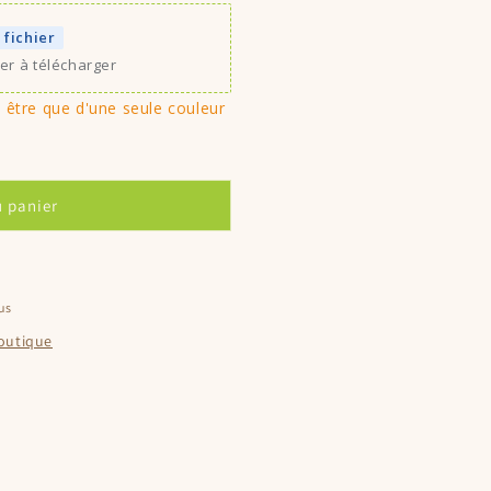
 fichier
ier à télécharger
être que d'une seule couleur
u panier
us
boutique