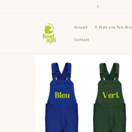
et
passer
iculteurs, fait avec amour et portés avec fierté.
au
contenu
Accueil
Il était une fois Bro
Contact
Passer aux
informations
produits