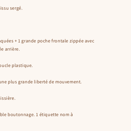
Tissu
sergé
.
aquées + 1 grande poche frontale zippée avec
e arrière.
oucle plastique.
 une plus grande liberté de mouvement.
issière.
uble boutonnage. 1 étiquette nom à