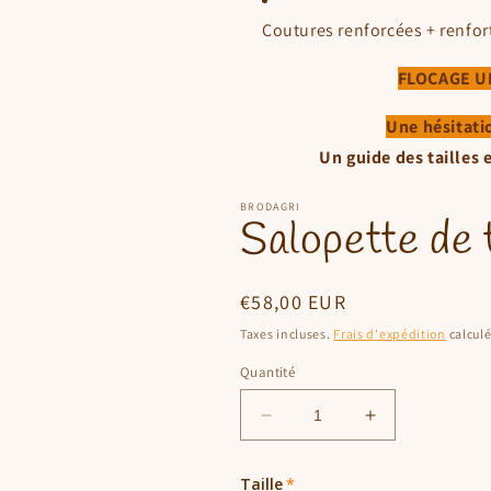
Coutures renforcées + renfo
FLOCAGE 
Une hésitatio
Un guide des tailles 
BRODAGRI
Salopette de t
Prix
€58,00 EUR
habituel
Taxes incluses.
Frais d'expédition
calculé
Quantité
Réduire
Augmenter
la
la
quantité
quantité
Taille