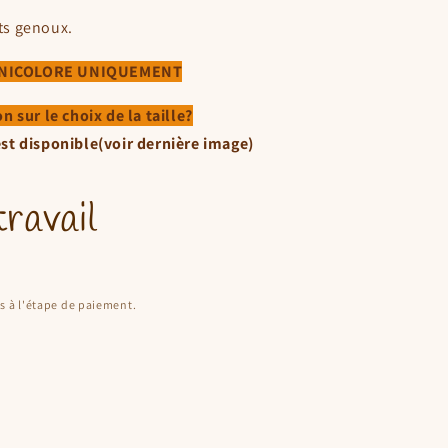
rts genoux.
UNICOLORE UNIQUEMENT
n sur le choix de la taille?
est disponible(voir dernière image)
ravail
s à l'étape de paiement.