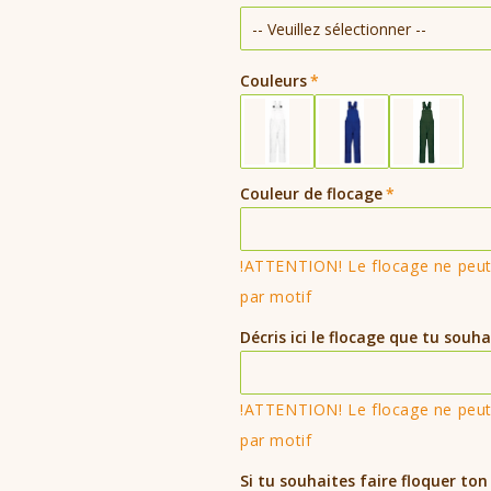
de
de
Salopette
Salopette
de
de
travail
travail
Couleurs
Couleur de flocage
!ATTENTION! Le flocage ne peut 
par motif
Décris ici le flocage que tu souha
!ATTENTION! Le flocage ne peut 
par motif
Si tu souhaites faire floquer ton