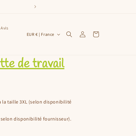
Avis
P
Connexion
Panier
EUR € | France
a
y
s
te de travail
/
r
é
g
à la taille 3XL (selon disponibilité
i
o
selon disponibilité fournisseur).
n