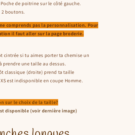
. Poche de poitrine sur le côté gauche.
à 2 boutons.
le ne comprends pas la personnalisation. Pour
ion il faut aller sur la page broderie.
 cintrée si tu aimes porter ta chemise un
à prendre une taille au dessus.
 classique (droite) prend ta taille
lle XS est indisponible en coupe Homme.
n sur le choix de la taille?
est disponible (voir dernière image)
nches longues