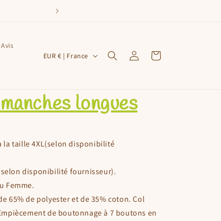
Avis
P
Connexion
Panier
EUR € | France
a
y
s
 manches longues
/
r
é
à la taille 4XL(selon disponibilité
g
selon disponibilité fournisseur).
i
ou Femme.
o
 65% de polyester et de 35% coton. Col
n
. Empiècement de boutonnage à 7 boutons en