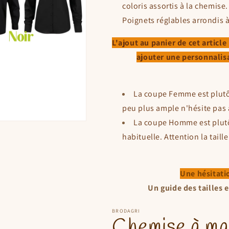
coloris assortis à la chemise
Poignets réglables arrondis 
L'ajout au panier de cet artic
ajouter une personnalisat
La coupe Femme est plutôt
peu plus ample n'hésite pas 
La coupe Homme est plutôt
habituelle. Attention la tai
Une hésitatio
Un guide des tailles 
BRODAGRI
Chemise à ma